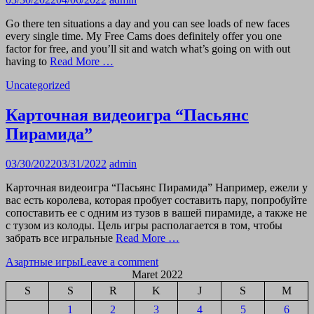
Go there ten situations a day and you can see loads of new faces
every single time. My Free Cams does definitely offer you one
factor for free, and you’ll sit and watch what’s going on with out
having to
Read More …
Uncategorized
Карточная видеоигра “Пасьянс
Пирамида”
03/30/2022
03/31/2022
admin
Карточная видеоигра “Пасьянс Пирамида” Например, ежели у
вас есть королева, которая пробует составить пару, попробуйте
сопоставить ее с одним из тузов в вашей пирамиде, а также не
с тузом из колоды. Цель игры располагается в том, чтобы
забрать все игральные
Read More …
Азартные игры
Leave a comment
Maret 2022
S
S
R
K
J
S
M
1
2
3
4
5
6