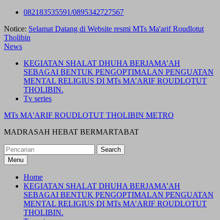
Skip
082183535591/0895342727567
to
Notice:
Selamat Datang di Website resmi MTs Ma'arif Roudlotut
content
Tholibin
News
KEGIATAN SHALAT DHUHA BERJAMA’AH
SEBAGAI BENTUK PENGOPTIMALAN PENGUATAN
MENTAL RELIGIUS DI MTs MA’ARIF ROUDLOTUT
THOLIBIN.
Tv series
MTs MA'ARIF ROUDLOTUT THOLIBIN METRO
MADRASAH HEBAT BERMARTABAT
Search
for:
Menu
Home
KEGIATAN SHALAT DHUHA BERJAMA’AH
SEBAGAI BENTUK PENGOPTIMALAN PENGUATAN
MENTAL RELIGIUS DI MTs MA’ARIF ROUDLOTUT
THOLIBIN.