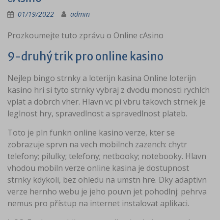
01/19/2022
admin
Prozkoumejte tuto zprávu o Online сAsino
9-druhý trik pro online kasino
Nejlep bingo strnky a loterijn kasina Online loterijn
kasino hri si tyto strnky vybraj z dvodu monosti rychlch
vplat a dobrch vher. Hlavn vc pi vbru takovch strnek je
leglnost hry, spravedlnost a spravedlnost plateb.
Toto je pln funkn online kasino verze, kter se
zobrazuje sprvn na vech mobilnch zazench: chytr
telefony; pilulky; telefony; netbooky; notebooky. Hlavn
vhodou mobiln verze online kasina je dostupnost
strnky kdykoli, bez ohledu na umstn hre. Dky adaptivn
verze hernho webu je jeho pouvn jet pohodlnj: pehrva
nemus pro přístup na internet instalovat aplikaci.