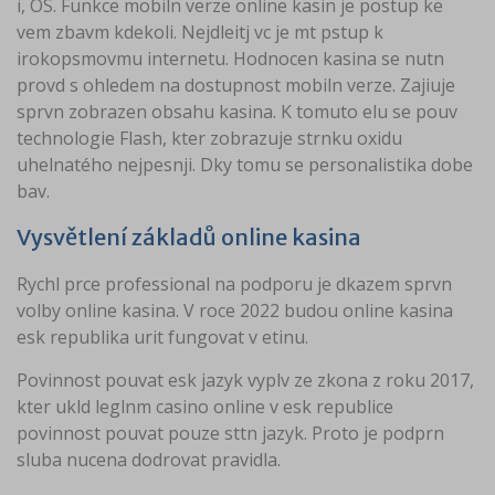
i, OS. Funkce mobiln verze online kasin je postup ke
vem zbavm kdekoli. Nejdleitj vc je mt pstup k
irokopsmovmu internetu. Hodnocen kasina se nutn
provd s ohledem na dostupnost mobiln verze. Zajiuje
sprvn zobrazen obsahu kasina. K tomuto elu se pouv
technologie Flash, kter zobrazuje strnku oxidu
uhelnatého nejpesnji. Dky tomu se personalistika dobe
bav.
Vysvětlení základů online kasina
Rychl prce professional na podporu je dkazem sprvn
volby online kasina. V roce 2022 budou online kasina
esk republika urit fungovat v etinu.
Povinnost pouvat esk jazyk vyplv ze zkona z roku 2017,
kter ukld leglnm casino online v esk republice
povinnost pouvat pouze sttn jazyk. Proto je podprn
sluba nucena dodrovat pravidla.