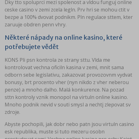
Dky tto spoluprci mezi spolenost a vldou funguj online
ceske casino v zemi zcela legln. Prv hri se mohou ctit v
bezpe a 100% dvovat podnikm. Pln regulace sttem, kter
zaruuje obdren penn vhry.
Některé nápady na online kasino, které
potřebujete vědět
KONS Pli psn kontrola ze strany sttu. Vlda me
kontrolovat vechna oficiln kasina v zemi, mnit sama
odborn sebe legislativu, zakazovat provozovnm vydvat
bonusy, brt procento vher (nyn nikdo z vher neberou
penze) a mnoho dalho. Malá konkurence. Na pozad
sttn kontroly vznik monopol na virtuln online kasino.
Mnoho podnik nevid v souti smysl a nechtj zlepovat sv
zdroje.
Abyste pochopili, jak dobr nebo patn jsou virtuln casino
esk republika, muste si tuto mezeru osobn