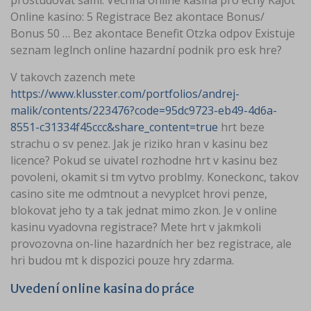
prostudovat sami. Vechna online kasina pro echy Kajot
Online kasino: 5 Registrace Bez akontace Bonus/
Bonus 50 … Bez akontace Benefit Otzka odpov Existuje
seznam leglnch online hazardní podnik pro esk hre?
V takovch zazench mete
https://www.klusster.com/portfolios/andrej-
malik/contents/223476?code=95dc9723-eb49-4d6a-
8551-c31334f45ccc&share_content=true
hrt beze
strachu o sv penez. Jak je riziko hran v kasinu bez
licence? Pokud se uivatel rozhodne hrt v kasinu bez
povoleni, okamit si tm vytvo problmy. Koneckonc, takov
casino site me odmtnout a nevyplcet hrovi penze,
blokovat jeho ty a tak jednat mimo zkon. Je v online
kasinu vyadovna registrace? Mete hrt v jakmkoli
provozovna on-line hazardních her bez registrace, ale
hri budou mt k dispozici pouze hry zdarma.
Uvedení online kasina do práce