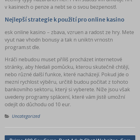
v kasinech o penze a nebt se o svou bezpenost!.
Nejlepší strategie k použití pro online kasino
esk online kasino – zbava, vzruen a radost ze hry. Mete
vyut nae vhodn bonusy a tak n uniktn vrnostn
program.st dle.
Hráči nebudou muset příliš procházet internetové
stránky, aby hledali pomůcku, kterou skutečně chtějí,
nebo různé další funkce, které nacházejí. Pokud jde o
mezní rychlost výběru, určitě budou počítat z tohoto
bankovního sektoru, který si vyberete. Níže jsou však
uvedeny programy splácení, které vám jistě umožní
odejít do důchodu od 10 eur.
Uncategorized
Navigasi