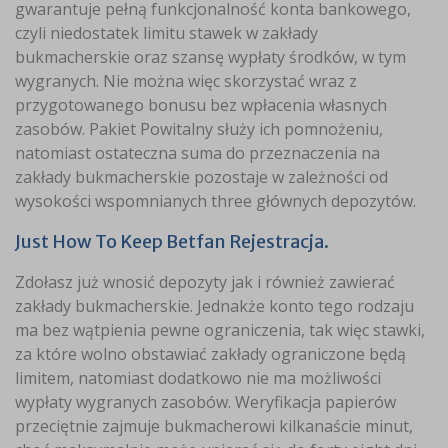
gwarantuje pełną funkcjonalność konta bankowego,
czyli niedostatek limitu stawek w zakłady
bukmacherskie oraz szansę wypłaty środków, w tym
wygranych. Nie można więc skorzystać wraz z
przygotowanego bonusu bez wpłacenia własnych
zasobów. Pakiet Powitalny służy ich pomnożeniu,
natomiast ostateczna suma do przeznaczenia na
zakłady bukmacherskie pozostaje w zależności od
wysokości wspomnianych three głównych depozytów.
Just How To Keep Betfan Rejestracja.
Zdołasz już wnosić depozyty jak i również zawierać
zakłady bukmacherskie. Jednakże konto tego rodzaju
ma bez wątpienia pewne ograniczenia, tak więc stawki,
za które wolno obstawiać zakłady ograniczone będą
limitem, natomiast dodatkowo nie ma możliwości
wypłaty wygranych zasobów. Weryfikacja papierów
przeciętnie zajmuje bukmacherowi kilkanaście minut,