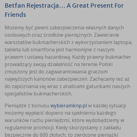
Betfan Rejestracja… A Great Present For
Friends
Możemy być pewni zabezpieczenia własnych danych
osobowych oraz środków pieniężnych. Zawieranie
warsztatów bukmacherskich z wykorzystaniem laptopa,
tableta lub smartfona jest harmonijne z naszym
prawem i ustawą hazardową. Każdy prawny bukmacher
prowadzący swoją działalność na terenie Polski
zmuszony jest do zagwarantowania graczom
najwyższych kanonów zabezpieczeń. Zachęcamy też aż
do zapoznania się wraz z analizami gatunkami naszych
specjalistów bukmacherskich.
Pieniądze z bonusu
wybieramknp.pl
w każdej sytuacji
możemy wypłacić dopiero na spełnieniu każdego
warunków ruchu pieniędzmi, które wydobędziemy w
regulaminie promocji. Kiedy skorzystamy z zakładu
bezpiecznie do 600 złotych, to zwrócone pieniążki