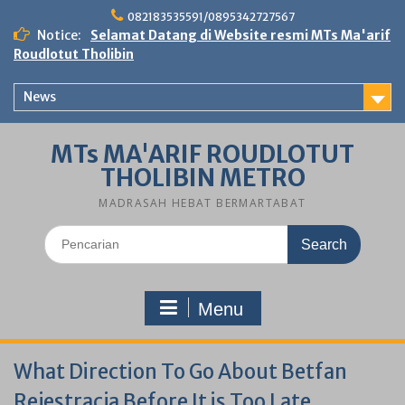
Skip
082183535591/0895342727567
to
Notice:
Selamat Datang di Website resmi MTs Ma'arif
content
Roudlotut Tholibin
News
MTs MA'ARIF ROUDLOTUT
THOLIBIN METRO
MADRASAH HEBAT BERMARTABAT
Search
for:
Menu
What Direction To Go About Betfan
Rejestracja Before It is Too Late