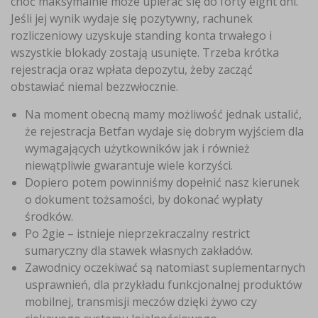
choć maksymalnie może upierać się do forty eight dni.
Jeśli jej wynik wydaje się pozytywny, rachunek
rozliczeniowy uzyskuje standing konta trwałego i
wszystkie blokady zostają usunięte. Trzeba krótka
rejestracja oraz wpłata depozytu, żeby zacząć
obstawiać niemal bezzwłocznie.
Na moment obecną mamy możliwość jednak ustalić,
że rejestracja Betfan wydaje się dobrym wyjściem dla
wymagających użytkowników jak i również
niewątpliwie gwarantuje wiele korzyści.
Dopiero potem powinniśmy dopełnić nasz kierunek
o dokument tożsamości, by dokonać wypłaty
środków.
Po 2gie – istnieje nieprzekraczalny restrict
sumaryczny dla stawek własnych zakładów.
Zawodnicy oczekiwać są natomiast suplementarnych
usprawnień, dla przykładu funkcjonalnej produktów
mobilnej, transmisji meczów dzięki żywo czy