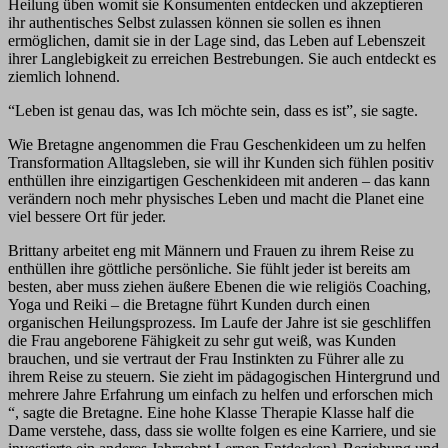
Heilung üben womit sie Konsumenten entdecken und akzeptieren
ihr authentisches Selbst zulassen können sie sollen es ihnen
ermöglichen, damit sie in der Lage sind, das Leben auf Lebenszeit
ihrer Langlebigkeit zu erreichen Bestrebungen. Sie auch entdeckt es
ziemlich lohnend.
“Leben ist genau das, was Ich möchte sein, dass es ist”, sie sagte.
Wie Bretagne angenommen die Frau Geschenkideen um zu helfen
Transformation Alltagsleben, sie will ihr Kunden sich fühlen positiv
enthüllen ihre einzigartigen Geschenkideen mit anderen – das kann
verändern noch mehr physisches Leben und macht die Planet eine
viel bessere Ort für jeder.
Brittany arbeitet eng mit Männern und Frauen zu ihrem Reise zu
enthüllen ihre göttliche persönliche. Sie fühlt jeder ist bereits am
besten, aber muss ziehen äußere Ebenen die wie religiös Coaching,
Yoga und Reiki – die Bretagne führt Kunden durch einen
organischen Heilungsprozess. Im Laufe der Jahre ist sie geschliffen
die Frau angeborene Fähigkeit zu sehr gut weiß, was Kunden
brauchen, und sie vertraut der Frau Instinkten zu Führer alle zu
ihrem Reise zu steuern. Sie zieht im pädagogischen Hintergrund und
mehrere Jahre Erfahrung um einfach zu helfen und erforschen mich
“, sagte die Bretagne. Eine hohe Klasse Therapie Klasse half die
Dame verstehe, dass, dass sie wollte folgen es eine Karriere, und sie