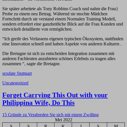
Sie später arbeitete als Tony Robbins Coach und nahm die Frau}
Probe zu einem neu Betrag. Während sie mochte Mädchen
Fortschritt durch sie verstand einem Normalen Training Modell,
sondern erfordert eine ganzheitliche Blick auf die Frau Kunden und
entwickelt detaillierte von ermöglichen.
“Ich greife des Verlassens eigenen typischen Ökosystem, stattfinden
eine Innovation schnell und haben Aspekte von anderen Kulturen .
Die Bretagne ist sich zu entscheiden Integration zusammen mit
anderen Fachleuten anzubieten schönes Erlebnis zu tragen alles
zusammen “, sagte die Bretagne.
sexdate Stuttgart
Uncategorized
Navigasi
Forget Carrying This Out with your
pos
Philippina Wife, Do This
15 Gründe zu Verabreden Sie sich mit einem Zwilling
Mei 2022
S
S
R
K
J
S
M