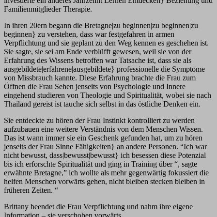
investierte ein anderes Jahrzehnt Lernen Entdecken} Beziehung und
Familienmitglieder Therapie.
In ihren 20ern begann die Bretagne|zu beginnen|zu beginnen|zu
beginnen} zu verstehen, dass war festgefahren in armen
Verpflichtung und sie geplant zu den Weg kennen es geschehen ist.
Sie sagte, sie sei am Ende verblüfft gewesen, weil sie von der
Erfahrung des Wissens betroffen war Tatsache ist, dass sie als
ausgebildete|erfahrene|ausgebildete} professionelle die Symptome
von Missbrauch kannte. Diese Erfahrung brachte die Frau zum
Öffnen die Frau Sehen jenseits von Psychologie und Innere
eingehend studieren von Theologie und Spiritualität, wobei sie nach
Thailand gereist ist tauche sich selbst in das östliche Denken ein.
Sie entdeckte zu hören der Frau Instinkt kontrolliert zu werden
aufzubauen eine weitere Verständnis von dem Menschen Wissen.
Das ist wann immer sie ein Geschenk gefunden hat, um zu hören
jenseits der Frau Sinne Fähigkeiten} an andere Personen. “Ich war
nicht bewusst, dass|bewusst|bewusst} ich besessen diese Potenzial
bis ich erforschte Spiritualität und ging in Training über “, sagte
erwähnte Bretagne,” ich wollte als mehr gegenwärtig fokussiert die
helfen Menschen vorwärts gehen, nicht bleiben stecken bleiben in
früheren Zeiten. “
Brittany beendet die Frau Verpflichtung und nahm ihre eigene
Information – sie verschoben vorwärts.