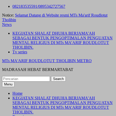
Skip
082183535591/0895342727567
to
Notice:
Selamat Datang di Website resmi MTs Ma'arif Roudlotut
content
Tholibin
News
KEGIATAN SHALAT DHUHA BERJAMA’AH
SEBAGAI BENTUK PENGOPTIMALAN PENGUATAN
MENTAL RELIGIUS DI MTs MA’ARIF ROUDLOTUT
THOLIBIN.
Tv series
MTs MA'ARIF ROUDLOTUT THOLIBIN METRO
MADRASAH HEBAT BERMARTABAT
Search
for:
Menu
Home
KEGIATAN SHALAT DHUHA BERJAMA’AH
SEBAGAI BENTUK PENGOPTIMALAN PENGUATAN
MENTAL RELIGIUS DI MTs MA’ARIF ROUDLOTUT
THOLIBIN.