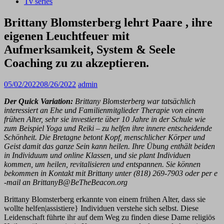
Tv series
Brittany Blomsterberg lehrt Paare , ihre
eigenen Leuchtfeuer mit
Aufmerksamkeit, System & Seele
Coaching zu zu akzeptieren.
05/02/2022
08/26/2022
admin
Der Quick Variation:
Brittany Blomsterberg war tatsächlich
interessiert an Ehe und Familienmitglieder Therapie von einem
frühen Alter, sehr sie investierte über 10 Jahre in der Schule wie
zum Beispiel Yoga und Reiki – zu helfen ihre innere entscheidende
Schönheit. Die Bretagne betont Kopf, menschlicher Körper und
Geist damit das ganze Sein kann heilen. Ihre Übung enthält beiden
in Individuum und online Klassen, und sie plant Individuen
kommen, um heilen, revitalisieren und entspannen. Sie können
bekommen in Kontakt mit Brittany unter (818) 269-7903 oder per e
-mail an BrittanyB@BeTheBeacon.org
Brittany Blomsterberg erkannte von einem frühen Alter, dass sie
wollte helfen|assistiere} Individuen verstehe sich selbst. Diese
Leidenschaft führte ihr auf dem Weg zu finden diese Dame religiös