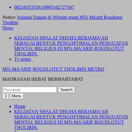
Skip
082183535591/0895342727567
to
Notice:
Selamat Datang di Website resmi MTs Ma'arif Roudlotut
content
Tholibin
News
KEGIATAN SHALAT DHUHA BERJAMA’AH
SEBAGAI BENTUK PENGOPTIMALAN PENGUATAN
MENTAL RELIGIUS DI MTs MA’ARIF ROUDLOTUT
THOLIBIN.
Tv series
MTs MA'ARIF ROUDLOTUT THOLIBIN METRO
MADRASAH HEBAT BERMARTABAT
Search
for:
Menu
Home
KEGIATAN SHALAT DHUHA BERJAMA’AH
SEBAGAI BENTUK PENGOPTIMALAN PENGUATAN
MENTAL RELIGIUS DI MTs MA’ARIF ROUDLOTUT
THOLIBIN.